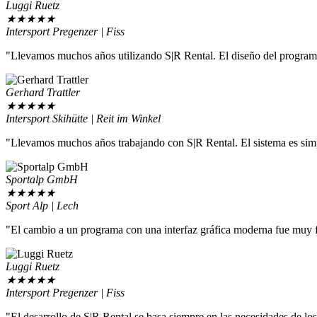
Luggi Ruetz
★
★
★
★
★
Intersport Pregenzer | Fiss
"Llevamos muchos años utilizando S|R Rental. El diseño del programa 
Gerhard Trattler
★
★
★
★
★
Intersport Skihütte | Reit im Winkel
"Llevamos muchos años trabajando con S|R Rental. El sistema es simp
Sportalp GmbH
★
★
★
★
★
Sport Alp | Lech
"El cambio a un programa con una interfaz gráfica moderna fue muy fác
Luggi Ruetz
★
★
★
★
★
Intersport Pregenzer | Fiss
"El desarrollo de S|R Rental se basa siempre en las necesidades de los