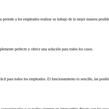
permite a los empleados realizar su trabajo de la mejor manera posibl
lemente perfecto y ofrece una solución para todos los casos.
il para todos los empleados. El funcionamiento es sencillo, las posibili
 concesionarios y se realiza siempre en intercambio directo con los usu