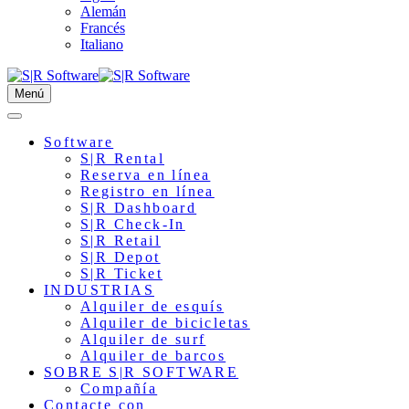
Alemán
Francés
Italiano
Menú
Software
S|R Rental
Reserva en línea
Registro en línea
S|R Dashboard
S|R Check-In
S|R Retail
S|R Depot
S|R Ticket
INDUSTRIAS
Alquiler de esquís
Alquiler de bicicletas
Alquiler de surf
Alquiler de barcos
SOBRE S|R SOFTWARE
Compañía
Contacte con