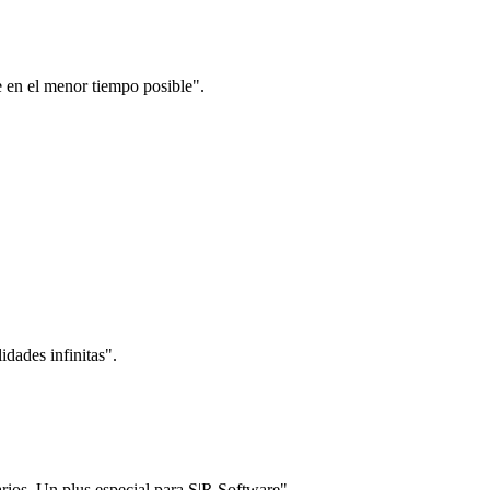
e en el menor tiempo posible".
dades infinitas".
arios. Un plus especial para S|R Software".