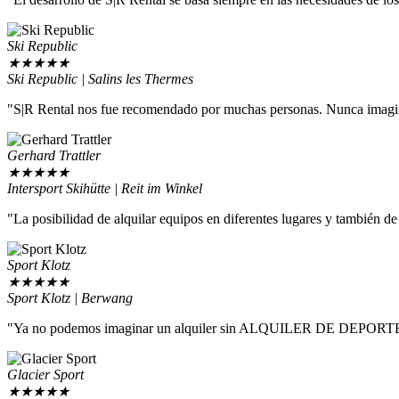
Ski Republic
★
★
★
★
★
Ski Republic | Salins les Thermes
"S|R Rental nos fue recomendado por muchas personas. Nunca imagina
Gerhard Trattler
★
★
★
★
★
Intersport Skihütte | Reit im Winkel
"La posibilidad de alquilar equipos en diferentes lugares y también d
Sport Klotz
★
★
★
★
★
Sport Klotz | Berwang
"Ya no podemos imaginar un alquiler sin ALQUILER DE DEPORT
Glacier Sport
★
★
★
★
★