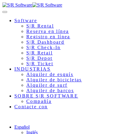
Software
S|R Rental
Reserva en línea
Registro en línea
S|R Dashboard
S|R Check-In
S|R Retail
S|R Depot
S|R Ticket
INDUSTRIAS
Alquiler de esquís
Alquiler de bicicletas
Alquiler de surf
Alquiler de barcos
SOBRE S|R SOFTWARE
Compañía
Contacte con
Español
Inglés