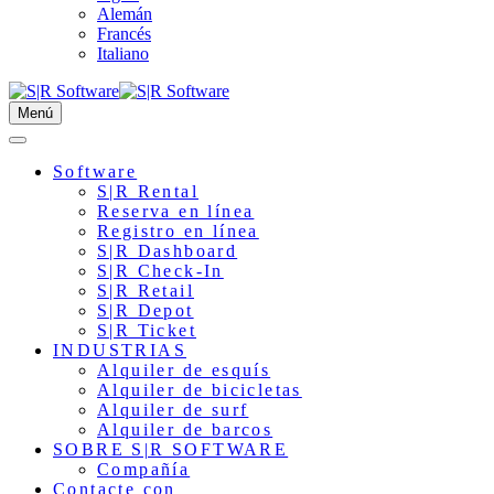
Alemán
Francés
Italiano
Menú
Software
S|R Rental
Reserva en línea
Registro en línea
S|R Dashboard
S|R Check-In
S|R Retail
S|R Depot
S|R Ticket
INDUSTRIAS
Alquiler de esquís
Alquiler de bicicletas
Alquiler de surf
Alquiler de barcos
SOBRE S|R SOFTWARE
Compañía
Contacte con