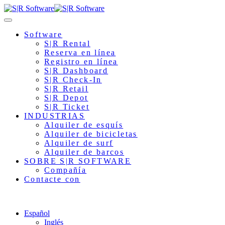
Software
S|R Rental
Reserva en línea
Registro en línea
S|R Dashboard
S|R Check-In
S|R Retail
S|R Depot
S|R Ticket
INDUSTRIAS
Alquiler de esquís
Alquiler de bicicletas
Alquiler de surf
Alquiler de barcos
SOBRE S|R SOFTWARE
Compañía
Contacte con
Español
Inglés