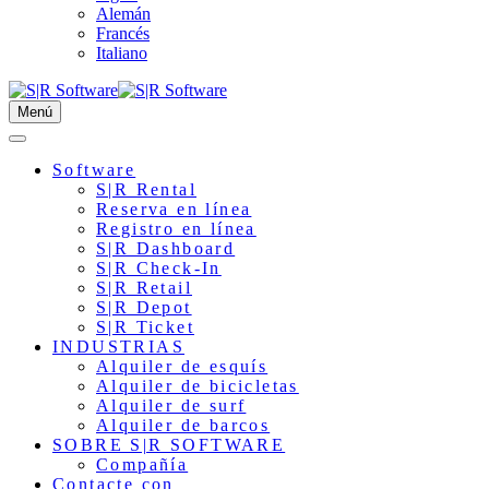
Alemán
Francés
Italiano
Menú
Software
S|R Rental
Reserva en línea
Registro en línea
S|R Dashboard
S|R Check-In
S|R Retail
S|R Depot
S|R Ticket
INDUSTRIAS
Alquiler de esquís
Alquiler de bicicletas
Alquiler de surf
Alquiler de barcos
SOBRE S|R SOFTWARE
Compañía
Contacte con