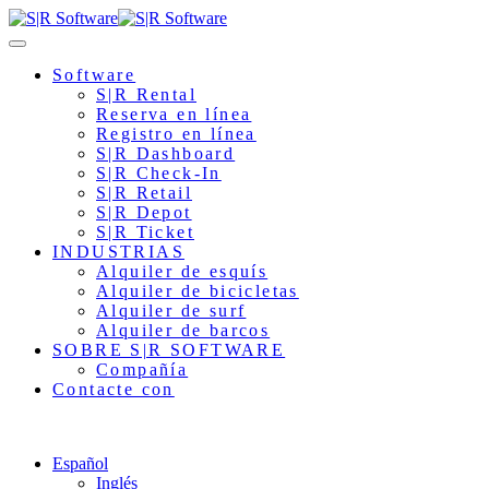
Software
S|R Rental
Reserva en línea
Registro en línea
S|R Dashboard
S|R Check-In
S|R Retail
S|R Depot
S|R Ticket
INDUSTRIAS
Alquiler de esquís
Alquiler de bicicletas
Alquiler de surf
Alquiler de barcos
SOBRE S|R SOFTWARE
Compañía
Contacte con
Español
Inglés