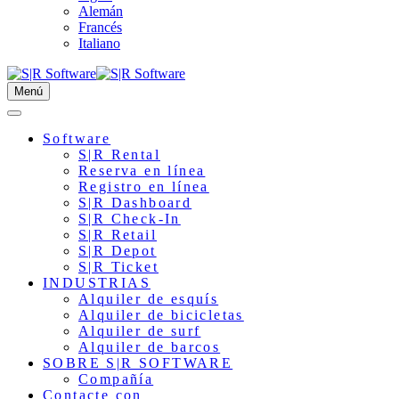
Alemán
Francés
Italiano
Menú
Software
S|R Rental
Reserva en línea
Registro en línea
S|R Dashboard
S|R Check-In
S|R Retail
S|R Depot
S|R Ticket
INDUSTRIAS
Alquiler de esquís
Alquiler de bicicletas
Alquiler de surf
Alquiler de barcos
SOBRE S|R SOFTWARE
Compañía
Contacte con