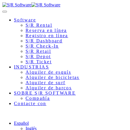
Software
S|R Rental
Reserva en línea
Registro en línea
S|R Dashboard
S|R Check-In
S|R Retail
S|R Depot
S|R Ticket
INDUSTRIAS
Alquiler de esquís
Alquiler de bicicletas
Alquiler de surf
Alquiler de barcos
SOBRE S|R SOFTWARE
Compañía
Contacte con
Español
Inglés