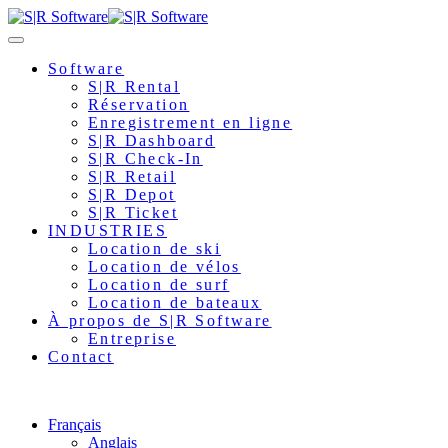
Software
S|R Rental
Réservation
Enregistrement en ligne
S|R Dashboard
S|R Check-In
S|R Retail
S|R Depot
S|R Ticket
INDUSTRIES
Location de ski
Location de vélos
Location de surf
Location de bateaux
À propos de S|R Software
Entreprise
Contact
Français
Anglais