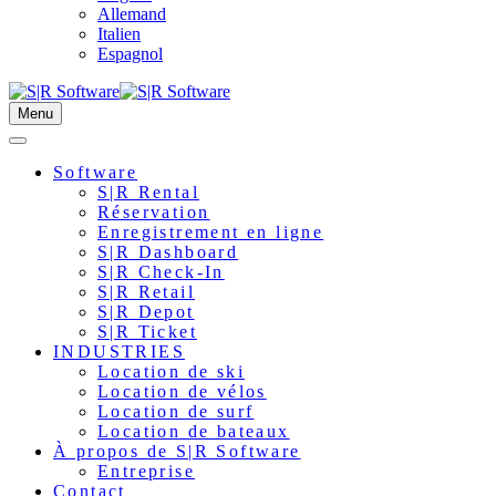
Allemand
Italien
Espagnol
Menu
Software
S|R Rental
Réservation
Enregistrement en ligne
S|R Dashboard
S|R Check-In
S|R Retail
S|R Depot
S|R Ticket
INDUSTRIES
Location de ski
Location de vélos
Location de surf
Location de bateaux
À propos de S|R Software
Entreprise
Contact