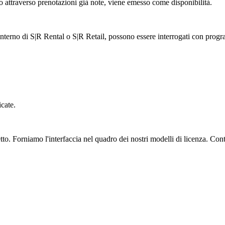
to attraverso prenotazioni già note, viene emesso come disponibilità.
ll'interno di S|R Rental o S|R Retail, possono essere interrogati con pr
cate.
etto. Forniamo l'interfaccia nel quadro dei nostri modelli di licenza. Cont