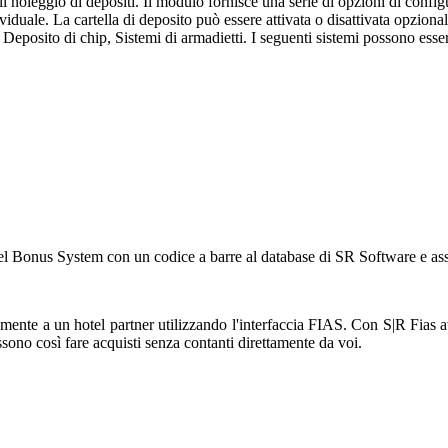
noleggio di depositi. Il modulo fornisce una serie di opzioni di configu
ndividuale. La cartella di deposito può essere attivata o disattivata opzio
, Deposito di chip, Sistemi di armadietti. I seguenti sistemi possono esser
tel Bonus System con un codice a barre al database di SR Software e ass
mente a un hotel partner utilizzando l'interfaccia FIAS. Con S|R Fias ave
possono così fare acquisti senza contanti direttamente da voi.