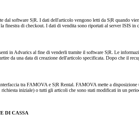
ente dal software S|R. I dati dell'articolo vengono letti da S|R quando vie
 finestra di checkout. I dati di vendita sono riportati al server ISIS in c
esenti in Advarics al fine di venderli tramite il software S|R. Le informazi
ire da una data di creazione dell'articolo specificata. Dopo che il recupe
e l'interfaccia tra FAMOVA e S|R Rental. FAMOVA mette a disposizione u
richiesta iniziale) o tutti gli articoli che sono stati modificati in un per
TE DI CASSA