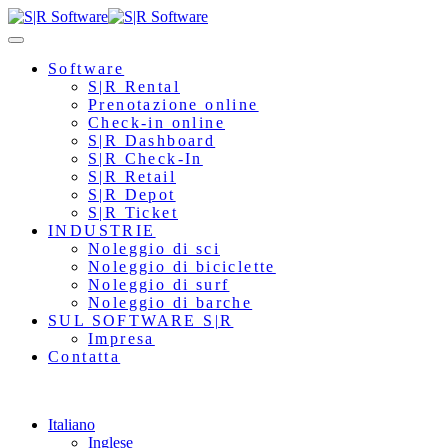
Software
S|R Rental
Prenotazione online
Check-in online
S|R Dashboard
S|R Check-In
S|R Retail
S|R Depot
S|R Ticket
INDUSTRIE
Noleggio di sci
Noleggio di biciclette
Noleggio di surf
Noleggio di barche
SUL SOFTWARE S|R
Impresa
Contatta
Italiano
Inglese