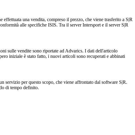
ne effettuata una vendita, compreso il prezzo, che viene trasferito a S|R
onformità alle specifiche ISIS. Tra il server Intersport e il server S|R
oni sulle vendite sono riportate ad Advarics. I dati dell'articolo
ro iniziale è stato fatto, i nuovi articoli sono recuperati e abbinati
n servizio per questo scopo, che viene affrontato dal software S|R.
iodo di tempo definito.