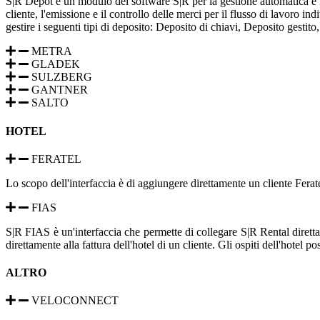
S|R Depot è un modulo del software S|R per la gestione automatica e il 
cliente, l'emissione e il controllo delle merci per il flusso di lavoro i
gestire i seguenti tipi di deposito: Deposito di chiavi, Deposito gestito
METRA
GLADEK
SULZBERG
GANTNER
SALTO
HOTEL
FERATEL
Lo scopo dell'interfaccia è di aggiungere direttamente un cliente Fera
FIAS
S|R FIAS è un'interfaccia che permette di collegare S|R Rental diretta
direttamente alla fattura dell'hotel di un cliente. Gli ospiti dell'hotel 
ALTRO
VELOCONNECT