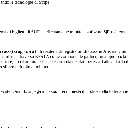
ando le tecnologie di Stripe.
 di biglietti di SkiData direttamente tramite il software S|R e di emette
ssa) si applica a tutti i sistemi di registratori di cassa in Austria. Con 
tema offre, attraverso EFSTA come componente partner, un ampio backup 
di errore, una fornitura efficace e comoda dei dati necessari alle autorità
ro sforzo è ridotto al minimo.
icevute. Quando si paga in cassa, una richiesta di codice della lotteria 