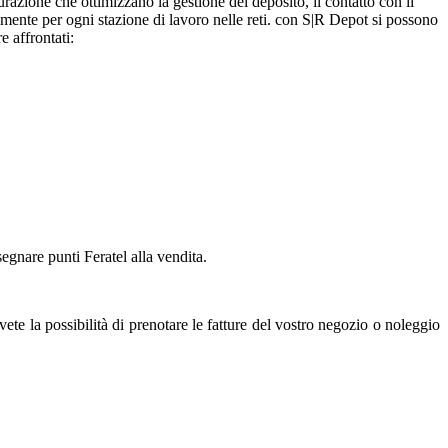
razione che ottimizzano la gestione del deposito, il contatto con il
nalmente per ogni stazione di lavoro nelle reti. con S|R Depot si possono
e affrontati:
egnare punti Feratel alla vendita.
te la possibilità di prenotare le fatture del vostro negozio o noleggio