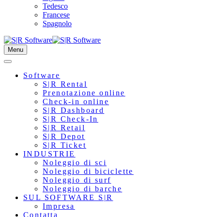
Tedesco
Francese
Spagnolo
Menu
Software
S|R Rental
Prenotazione online
Check-in online
S|R Dashboard
S|R Check-In
S|R Retail
S|R Depot
S|R Ticket
INDUSTRIE
Noleggio di sci
Noleggio di biciclette
Noleggio di surf
Noleggio di barche
SUL SOFTWARE S|R
Impresa
Contatta